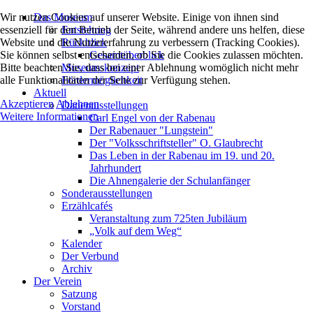
Wir nutzen Cookies auf unserer Website. Einige von ihnen sind
Das Museum
essenziell für den Betrieb der Seite, während andere uns helfen, diese
Entstehung
Website und die Nutzererfahrung zu verbessern (Tracking Cookies).
Rückblick
Sie können selbst entscheiden, ob Sie die Cookies zulassen möchten.
Gesamtüberblick
Bitte beachten Sie, dass bei einer Ablehnung womöglich nicht mehr
Museumskonzept
alle Funktionalitäten der Seite zur Verfügung stehen.
Fördermöglichkeit
Aktuell
Akzeptieren
Ablehnen
Dauerausstellungen
Weitere Informationen
Carl Engel von der Rabenau
Der Rabenauer "Lungstein"
Der "Volksschriftsteller" O. Glaubrecht
Das Leben in der Rabenau im 19. und 20.
Jahrhundert
Die Ahnengalerie der Schulanfänger
Sonderausstellungen
Erzählcafés
Veranstaltung zum 725ten Jubiläum
„Volk auf dem Weg“
Kalender
Der Verbund
Archiv
Der Verein
Satzung
Vorstand