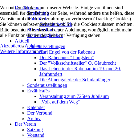
Wir nutzen Cookies auf unserer Website. Einige von ihnen sind
Das Museum
essenziell für den Betrieb der Seite, während andere uns helfen, diese
Entstehung
Website und die Nutzererfahrung zu verbessern (Tracking Cookies).
Rückblick
Sie können selbst entscheiden, ob Sie die Cookies zulassen möchten.
Gesamtüberblick
Bitte beachten Sie, dass bei einer Ablehnung womöglich nicht mehr
Museumskonzept
alle Funktionalitäten der Seite zur Verfügung stehen.
Fördermöglichkeit
Aktuell
Akzeptieren
Ablehnen
Dauerausstellungen
Weitere Informationen
Carl Engel von der Rabenau
Der Rabenauer "Lungstein"
Der "Volksschriftsteller" O. Glaubrecht
Das Leben in der Rabenau im 19. und 20.
Jahrhundert
Die Ahnengalerie der Schulanfänger
Sonderausstellungen
Erzählcafés
Veranstaltung zum 725ten Jubiläum
„Volk auf dem Weg“
Kalender
Der Verbund
Archiv
Der Verein
Satzung
Vorstand