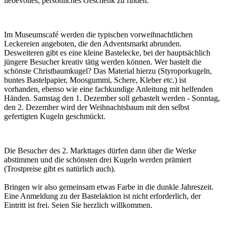
liebevolles, persönliches Geschenk zu finden.
Im Museumscafé werden die typischen vorweihnachtlichen
Leckereien angeboten, die den Adventsmarkt abrunden.
Desweiteren gibt es eine kleine Bastelecke, bei der hauptsächlich
jüngere Besucher kreativ tätig werden können. Wer bastelt die
schönste Christbaumkugel? Das Material hierzu (Styroporkugeln,
buntes Bastelpapier, Moosgummi, Schere, Kleber etc.) ist
vorhanden, ebenso wie eine fachkundige Anleitung mit helfenden
Händen. Samstag den 1. Dezember soll gebastelt werden - Sonntag,
den 2. Dezember wird der Weihnachtsbaum mit den selbst
gefertigten Kugeln geschmückt.
Die Besucher des 2. Markttages dürfen dann über die Werke
abstimmen und die schönsten drei Kugeln werden prämiert
(Trostpreise gibt es natürlich auch).
Bringen wir also gemeinsam etwas Farbe in die dunkle Jahreszeit.
Eine Anmeldung zu der Bastelaktion ist nicht erforderlich, der
Eintritt ist frei. Seien Sie herzlich willkommen.