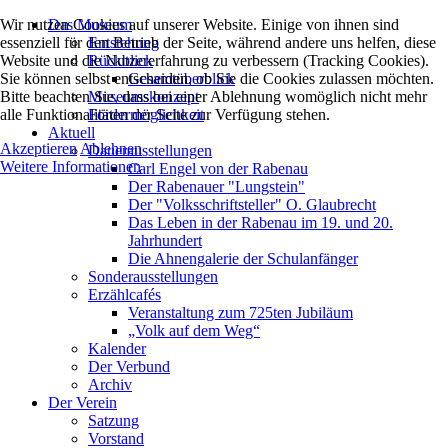
Wir nutzen Cookies auf unserer Website. Einige von ihnen sind
Das Museum
essenziell für den Betrieb der Seite, während andere uns helfen, diese
Entstehung
Website und die Nutzererfahrung zu verbessern (Tracking Cookies).
Rückblick
Sie können selbst entscheiden, ob Sie die Cookies zulassen möchten.
Gesamtüberblick
Bitte beachten Sie, dass bei einer Ablehnung womöglich nicht mehr
Museumskonzept
alle Funktionalitäten der Seite zur Verfügung stehen.
Fördermöglichkeit
Aktuell
Akzeptieren
Ablehnen
Dauerausstellungen
Weitere Informationen
Carl Engel von der Rabenau
Der Rabenauer "Lungstein"
Der "Volksschriftsteller" O. Glaubrecht
Das Leben in der Rabenau im 19. und 20.
Jahrhundert
Die Ahnengalerie der Schulanfänger
Sonderausstellungen
Erzählcafés
Veranstaltung zum 725ten Jubiläum
„Volk auf dem Weg“
Kalender
Der Verbund
Archiv
Der Verein
Satzung
Vorstand