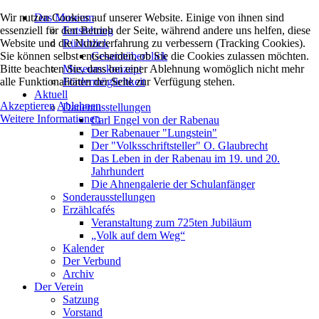
Wir nutzen Cookies auf unserer Website. Einige von ihnen sind
Das Museum
essenziell für den Betrieb der Seite, während andere uns helfen, diese
Entstehung
Website und die Nutzererfahrung zu verbessern (Tracking Cookies).
Rückblick
Sie können selbst entscheiden, ob Sie die Cookies zulassen möchten.
Gesamtüberblick
Bitte beachten Sie, dass bei einer Ablehnung womöglich nicht mehr
Museumskonzept
alle Funktionalitäten der Seite zur Verfügung stehen.
Fördermöglichkeit
Aktuell
Akzeptieren
Ablehnen
Dauerausstellungen
Weitere Informationen
Carl Engel von der Rabenau
Der Rabenauer "Lungstein"
Der "Volksschriftsteller" O. Glaubrecht
Das Leben in der Rabenau im 19. und 20.
Jahrhundert
Die Ahnengalerie der Schulanfänger
Sonderausstellungen
Erzählcafés
Veranstaltung zum 725ten Jubiläum
„Volk auf dem Weg“
Kalender
Der Verbund
Archiv
Der Verein
Satzung
Vorstand