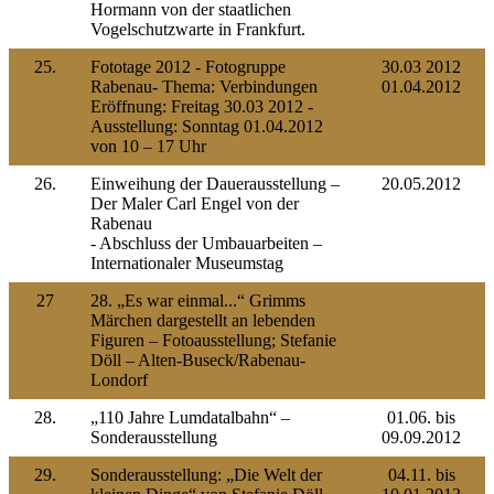
Hormann von der staatlichen
Vogelschutzwarte in Frankfurt.
25.
Fototage 2012 - Fotogruppe
30.03 2012
Rabenau- Thema: Verbindungen
01.04.2012
Eröffnung: Freitag 30.03 2012 -
Ausstellung: Sonntag 01.04.2012
von 10 – 17 Uhr
26.
Einweihung der Dauerausstellung –
20.05.2012
Der Maler Carl Engel von der
Rabenau
- Abschluss der Umbauarbeiten –
Internationaler Museumstag
27
28. „Es war einmal...“ Grimms
Märchen dargestellt an lebenden
Figuren – Fotoausstellung; Stefanie
Döll – Alten-Buseck/Rabenau-
Londorf
28.
„110 Jahre Lumdatalbahn“ –
01.06. bis
Sonderausstellung
09.09.2012
29.
Sonderausstellung: „Die Welt der
04.11. bis