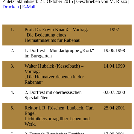
Zuletzt aktualisiert: 21. Oktober 2015
|
Geschrieben von M. Rizzo
|
Drucken
|
E-Mail
1.
Prof. Dr. Erwin Knauß – Vortrag:
1997
"Die Bedeutung eines
Heimatmuseums für Rabenau"
2.
1. Dorffest – Mundartgruppe „Kork“
19.06.1998
im Burggarten
3.
Walter Hubalek (Kesselbach) –
14.04.1999
Vortrag:
„Die Heimatvertriebenen in der
Rabenau“
4.
2. Dorffest mit oberhessischen
02.07.2000
Spezialitäten
5.
Rektor i. R. Röschen, Laubach, Carl
25.04.2001
Engel –
Lichtbildervortrag über Leben und
Werk.