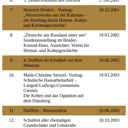
6.
3. Deutsch-Russisches Dorffest
17.09.2001
7.
Heinrich Henkel – Vortrag:
18.10.2001
„Wissenswertes aus der Rabenau –
ein Streifzug durch Heimat- Kultur-
und Kirchengeschichte"
8.
„Deutsche aus Russland unter uns“
19.03.2002
Sonderausstellung im Bruder-
Konrad-Haus. Ausrichter: Verein für
Heimat- und Kulturgeschichte
9.
4. Dorffest im Schulhof vor dem
30.06.2002
Museum
10.
Marie-Christine Stenzel- Vortrag:
19.03.2003
Schulische Hausarbeitarbeit –
Langraf-Ludwigs-Gymnasium-
Giessen
Die Kelten und das Oppidum auf
dem Dünsberg.
11.
Dorffest – Museumsfest
10.06.2003
12.
Schulfest aller ehemaligen
18.10.2003
Grundschüler und Lehrkräfte