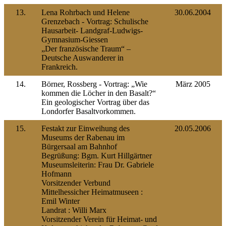
13.
Lena Rohrbach und Helene
30.06.2004
Grenzebach - Vortrag: Schulische
Hausarbeit- Landgraf-Ludwigs-
Gymnasium-Giessen
„Der französische Traum“ –
Deutsche Auswanderer in
Frankreich.
14.
Börner, Rossberg - Vortrag: „Wie
März 2005
kommen die Löcher in den Basalt?“
Ein geologischer Vortrag über das
Londorfer Basaltvorkommen.
15.
Festakt zur Einweihung des
20.05.2006
Museums der Rabenau im
Bürgersaal am Bahnhof
Begrüßung: Bgm. Kurt Hillgärtner
Museumsleiterin: Frau Dr. Gabriele
Hofmann
Vorsitzender Verbund
Mittelhessicher Heimatmuseen :
Emil Winter
Landrat : Willi Marx
Vorsitzender Verein für Heimat- und