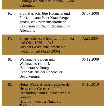
Kulturgeschichte der Rabenau: Gerd
Schönhals
16.
Prof. Harrach, Jörg Hormann und
08.07.2006
Forstamtmann Peter Krautzberger –
geologisch- forstwirtschaftliche
Exkursion im Raum Rabenau und
Allendorf.
17.
Fliegerschicksale über Lahn, Lumda
April 2009
und Ohm 1939 – 1945
Aus der Geschichte lernen: nie
wieder Krieg! (April 2009)
18.
Weihnachtsgrippen und
06.12.2009
Weihnachtsschmuck
(Sonderausstellung)
Exponate aus der Rabenauer
Bevölkerung.
19.
Heinz Weiss, Arbeitskreisleiter der
04.10.2010
Hessischen Gesellschaft für
Ornithologie und Naturschutz e.V.
Giessen
„Bionik – von der Natur zur
Technik“