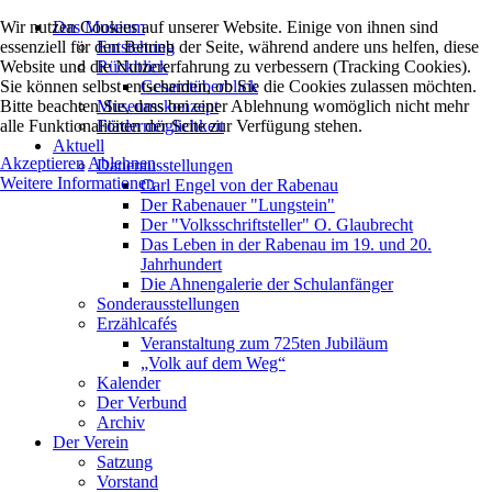
Wir nutzen Cookies auf unserer Website. Einige von ihnen sind
Das Museum
essenziell für den Betrieb der Seite, während andere uns helfen, diese
Entstehung
Website und die Nutzererfahrung zu verbessern (Tracking Cookies).
Rückblick
Sie können selbst entscheiden, ob Sie die Cookies zulassen möchten.
Gesamtüberblick
Bitte beachten Sie, dass bei einer Ablehnung womöglich nicht mehr
Museumskonzept
alle Funktionalitäten der Seite zur Verfügung stehen.
Fördermöglichkeit
Aktuell
Akzeptieren
Ablehnen
Dauerausstellungen
Weitere Informationen
Carl Engel von der Rabenau
Der Rabenauer "Lungstein"
Der "Volksschriftsteller" O. Glaubrecht
Das Leben in der Rabenau im 19. und 20.
Jahrhundert
Die Ahnengalerie der Schulanfänger
Sonderausstellungen
Erzählcafés
Veranstaltung zum 725ten Jubiläum
„Volk auf dem Weg“
Kalender
Der Verbund
Archiv
Der Verein
Satzung
Vorstand