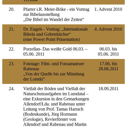
20.
Pfarrer i.R. Meier-Böke - ein Vortrag
1. Advent 2010
zur Bibelausstellung
„Die Bibel im Wandel der Zeiten“
21.
Dr. Engels - Vortrag: „Internationale
4. Advent 2010
Bibeln und Gebetsbücher“
(eine Power Point Präsentation)
22.
Porzellan- Das weiße Gold 06.03. –
06.03. bis
05.06. 2011
05.06. 2011
23.
Fototage: Film- und Fotoamateure
17.06. bis
Rabenau
28.08.2011
„Von der Quelle bis zur Mündung
der Lumda“
24.
Vielfalt der Böden und Vielfalt der
18.09.2011
Naturschutzaufgaben im Lumdatal –
eine Exkursion in den Gemarkungen
Allendorf/Lda. und Rabenau unter
Leitung von Prof. Tamas Harrach
(Bodenkunde), Jörg Hormann
(Geologie), Revierförster von
Allendorf und Rabenau und Martin