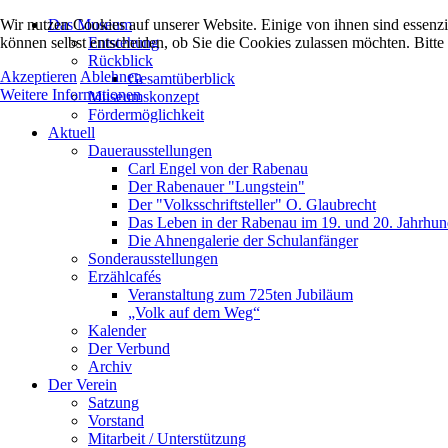
Wir nutzen Cookies auf unserer Website. Einige von ihnen sind essenzi
Das Museum
können selbst entscheiden, ob Sie die Cookies zulassen möchten. Bitte
Entstehung
Rückblick
Akzeptieren
Ablehnen
Gesamtüberblick
Weitere Informationen
Museumskonzept
Fördermöglichkeit
Aktuell
Dauerausstellungen
Carl Engel von der Rabenau
Der Rabenauer "Lungstein"
Der "Volksschriftsteller" O. Glaubrecht
Das Leben in der Rabenau im 19. und 20. Jahrhun
Die Ahnengalerie der Schulanfänger
Sonderausstellungen
Erzählcafés
Veranstaltung zum 725ten Jubiläum
„Volk auf dem Weg“
Kalender
Der Verbund
Archiv
Der Verein
Satzung
Vorstand
Mitarbeit / Unterstützung