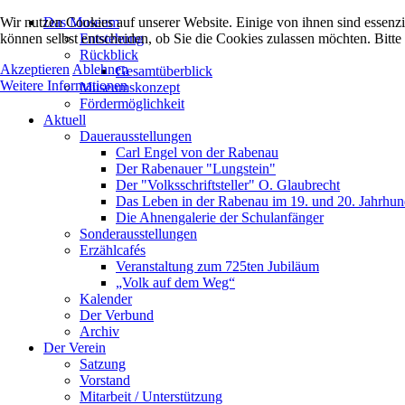
Wir nutzen Cookies auf unserer Website. Einige von ihnen sind essenzi
Das Museum
können selbst entscheiden, ob Sie die Cookies zulassen möchten. Bitte
Entstehung
Rückblick
Akzeptieren
Ablehnen
Gesamtüberblick
Weitere Informationen
Museumskonzept
Fördermöglichkeit
Aktuell
Dauerausstellungen
Carl Engel von der Rabenau
Der Rabenauer "Lungstein"
Der "Volksschriftsteller" O. Glaubrecht
Das Leben in der Rabenau im 19. und 20. Jahrhun
Die Ahnengalerie der Schulanfänger
Sonderausstellungen
Erzählcafés
Veranstaltung zum 725ten Jubiläum
„Volk auf dem Weg“
Kalender
Der Verbund
Archiv
Der Verein
Satzung
Vorstand
Mitarbeit / Unterstützung