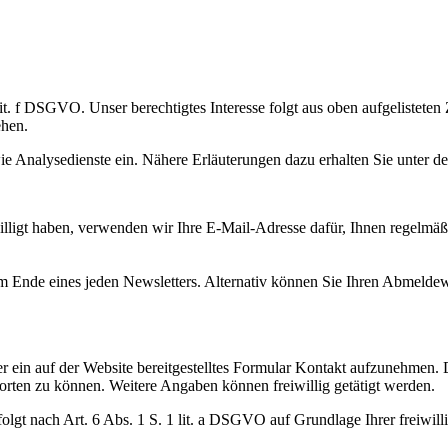
 lit. f DSGVO. Unser berechtigtes Interesse folgt aus oben aufgeliste
ehen.
 Analysedienste ein. Nähere Erläuterungen dazu erhalten Sie unter den
willigt haben, verwenden wir Ihre E-Mail-Adresse dafür, Ihnen regelm
am Ende eines jeden Newsletters. Alternativ können Sie Ihren Abmelde
er ein auf der Website bereitgestelltes Formular Kontakt aufzunehmen. 
rten zu können. Weitere Angaben können freiwillig getätigt werden.
t nach Art. 6 Abs. 1 S. 1 lit. a DSGVO auf Grundlage Ihrer freiwillig