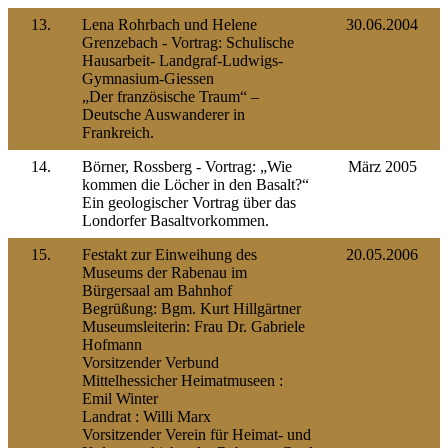
13.
Lena Rohrbach und Helene
30.06.2004
Grenzebach - Vortrag: Schulische
Hausarbeit- Landgraf-Ludwigs-
Gymnasium-Giessen
„Der französische Traum“ –
Deutsche Auswanderer in
Frankreich.
14.
Börner, Rossberg - Vortrag: „Wie
März 2005
kommen die Löcher in den Basalt?“
Ein geologischer Vortrag über das
Londorfer Basaltvorkommen.
15.
Festakt zur Einweihung des
20.05.2006
Museums der Rabenau im
Bürgersaal am Bahnhof
Begrüßung: Bgm. Kurt Hillgärtner
Museumsleiterin: Frau Dr. Gabriele
Hofmann
Vorsitzender Verbund
Mittelhessicher Heimatmuseen :
Emil Winter
Landrat : Willi Marx
Vorsitzender Verein für Heimat- und