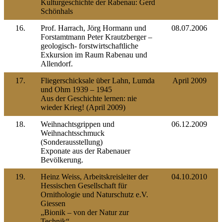
Kulturgeschichte der Rabenau: Gerd
Schönhals
16.
Prof. Harrach, Jörg Hormann und
08.07.2006
Forstamtmann Peter Krautzberger –
geologisch- forstwirtschaftliche
Exkursion im Raum Rabenau und
Allendorf.
17.
Fliegerschicksale über Lahn, Lumda
April 2009
und Ohm 1939 – 1945
Aus der Geschichte lernen: nie
wieder Krieg! (April 2009)
18.
Weihnachtsgrippen und
06.12.2009
Weihnachtsschmuck
(Sonderausstellung)
Exponate aus der Rabenauer
Bevölkerung.
19.
Heinz Weiss, Arbeitskreisleiter der
04.10.2010
Hessischen Gesellschaft für
Ornithologie und Naturschutz e.V.
Giessen
„Bionik – von der Natur zur
Technik“