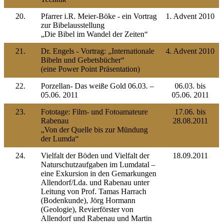
20.
Pfarrer i.R. Meier-Böke - ein Vortrag
1. Advent 2010
zur Bibelausstellung
„Die Bibel im Wandel der Zeiten“
21.
Dr. Engels - Vortrag: „Internationale
4. Advent 2010
Bibeln und Gebetsbücher“
(eine Power Point Präsentation)
22.
Porzellan- Das weiße Gold 06.03. –
06.03. bis
05.06. 2011
05.06. 2011
23.
Fototage: Film- und Fotoamateure
17.06. bis
Rabenau
28.08.2011
„Von der Quelle bis zur Mündung
der Lumda“
24.
Vielfalt der Böden und Vielfalt der
18.09.2011
Naturschutzaufgaben im Lumdatal –
eine Exkursion in den Gemarkungen
Allendorf/Lda. und Rabenau unter
Leitung von Prof. Tamas Harrach
(Bodenkunde), Jörg Hormann
(Geologie), Revierförster von
Allendorf und Rabenau und Martin