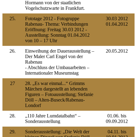
Hormann von der staatlichen
Vogelschutzwarte in Frankfurt.
25.
Fototage 2012 - Fotogruppe
30.03 2012
Rabenau- Thema: Verbindungen
01.04.2012
Eröffnung: Freitag 30.03 2012 -
Ausstellung: Sonntag 01.04.2012
von 10 – 17 Uhr
26.
Einweihung der Dauerausstellung –
20.05.2012
Der Maler Carl Engel von der
Rabenau
- Abschluss der Umbauarbeiten –
Internationaler Museumstag
27
28. „Es war einmal...“ Grimms
Märchen dargestellt an lebenden
Figuren – Fotoausstellung; Stefanie
Döll – Alten-Buseck/Rabenau-
Londorf
28.
„110 Jahre Lumdatalbahn“ –
01.06. bis
Sonderausstellung
09.09.2012
29.
Sonderausstellung: „Die Welt der
04.11. bis