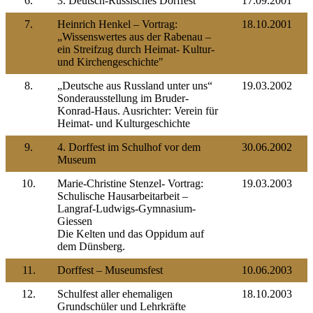
6.
3. Deutsch-Russisches Dorffest
17.09.2001
7.
Heinrich Henkel – Vortrag:
18.10.2001
„Wissenswertes aus der Rabenau –
ein Streifzug durch Heimat- Kultur-
und Kirchengeschichte"
8.
„Deutsche aus Russland unter uns“
19.03.2002
Sonderausstellung im Bruder-
Konrad-Haus. Ausrichter: Verein für
Heimat- und Kulturgeschichte
9.
4. Dorffest im Schulhof vor dem
30.06.2002
Museum
10.
Marie-Christine Stenzel- Vortrag:
19.03.2003
Schulische Hausarbeitarbeit –
Langraf-Ludwigs-Gymnasium-
Giessen
Die Kelten und das Oppidum auf
dem Dünsberg.
11.
Dorffest – Museumsfest
10.06.2003
12.
Schulfest aller ehemaligen
18.10.2003
Grundschüler und Lehrkräfte