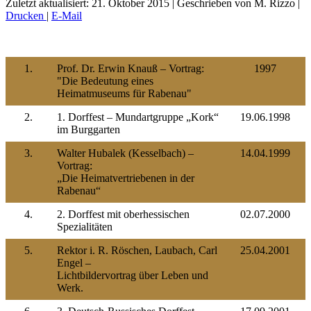
Zuletzt aktualisiert: 21. Oktober 2015
|
Geschrieben von M. Rizzo
|
Drucken
|
E-Mail
1.
Prof. Dr. Erwin Knauß – Vortrag:
1997
"Die Bedeutung eines
Heimatmuseums für Rabenau"
2.
1. Dorffest – Mundartgruppe „Kork“
19.06.1998
im Burggarten
3.
Walter Hubalek (Kesselbach) –
14.04.1999
Vortrag:
„Die Heimatvertriebenen in der
Rabenau“
4.
2. Dorffest mit oberhessischen
02.07.2000
Spezialitäten
5.
Rektor i. R. Röschen, Laubach, Carl
25.04.2001
Engel –
Lichtbildervortrag über Leben und
Werk.