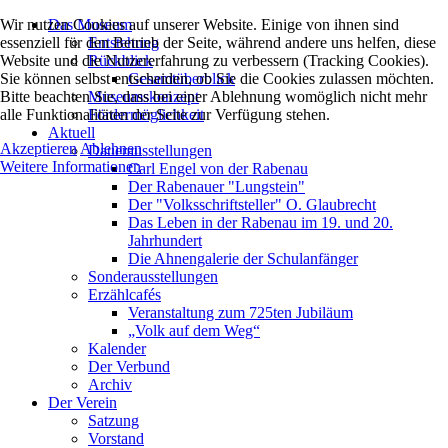
Wir nutzen Cookies auf unserer Website. Einige von ihnen sind
Das Museum
essenziell für den Betrieb der Seite, während andere uns helfen, diese
Entstehung
Website und die Nutzererfahrung zu verbessern (Tracking Cookies).
Rückblick
Sie können selbst entscheiden, ob Sie die Cookies zulassen möchten.
Gesamtüberblick
Bitte beachten Sie, dass bei einer Ablehnung womöglich nicht mehr
Museumskonzept
alle Funktionalitäten der Seite zur Verfügung stehen.
Fördermöglichkeit
Aktuell
Akzeptieren
Ablehnen
Dauerausstellungen
Weitere Informationen
Carl Engel von der Rabenau
Der Rabenauer "Lungstein"
Der "Volksschriftsteller" O. Glaubrecht
Das Leben in der Rabenau im 19. und 20.
Jahrhundert
Die Ahnengalerie der Schulanfänger
Sonderausstellungen
Erzählcafés
Veranstaltung zum 725ten Jubiläum
„Volk auf dem Weg“
Kalender
Der Verbund
Archiv
Der Verein
Satzung
Vorstand